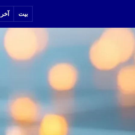
بيت
آخر ا