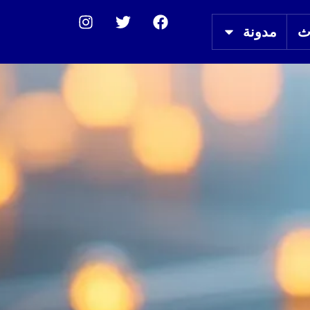
ث
مدونة