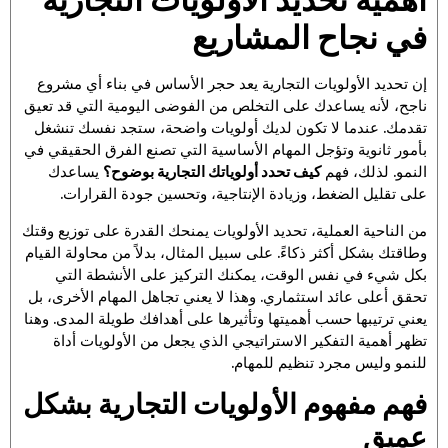
في نجاح المشاريع
إن تحديد الأولويات التجارية يعد حجر الأساس في بناء أي مشروع
ناجح، لأنه يساعدك على التخلص من الفوضى اليومية التي قد تعيق
تقدمك. عندما لا تكون لديك أولويات واضحة، ستجد نفسك تنشغل
بأمور ثانوية وتؤجل المهام الأساسية التي تصنع الفرق الحقيقي في
النمو. لذلك، فهم
كيف تحدد أولوياتك التجارية بوضوح؟
يساعدك
على تقليل الضغط، وزيادة الإنتاجية، وتحسين جودة القرارات.
من الناحية العملية، تحديد الأولويات يمنحك القدرة على توزيع وقتك
وطاقتك بشكل أكثر ذكاءً. على سبيل المثال، بدلاً من محاولة القيام
بكل شيء في نفس الوقت، يمكنك التركيز على الأنشطة التي
تحقق أعلى عائد استثماري. وهذا لا يعني تجاهل المهام الأخرى، بل
يعني ترتيبها حسب أهميتها وتأثيرها على أهدافك طويلة المدى. وهنا
تظهر أهمية التفكير الاستراتيجي الذي يجعل من الأولويات أداة
للنمو وليس مجرد تنظيم للمهام.
فهم مفهوم الأولويات التجارية بشكل
عميق