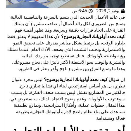
يونيو 2, 2026
6:45 ص
في عالم الأعمال الحديث الذي يتسم بالسرعة والتنافسية العالية،
يصبح من الضروري لكل رائد أعمال أو صاحب مشروع أن يمتلك
القدرة على اتخاذ قرارات دقيقة وسريعة. وهنا تظهر أهمية فهم
كيف تحدد أولوياتك التجارية بوضوح؟
لأن هذا المفهوم لا يتعلق فقط
بإدارة الوقت، بل يرتبط بشكل مباشر بقدرتك على تحقيق النمو
والاستمرارية وتجنب التشتت الذي يضعف الأداء العام. عندما تمتلك
رؤية واضحة لأولوياتك، فإنك تستطيع توجيه مواردك المالية
والبشرية والوقت نحو الأنشطة الأكثر تأثيرًا على نجاح مشروعك،
وهذا ما يصنع الفرق بين مشروع ناجح وآخر يتعثر في الطريق.
إن سؤال
كيف تحدد أولوياتك التجارية بوضوح؟
ليس مجرد عنوان
نظري، بل هو أساس استراتيجي لبناء أي نشاط تجاري ناجح.
فالكثير من المشاريع تفشل ليس بسبب ضعف الفكرة، بل بسبب
سوء ترتيب الأولويات وعدم وضوح الاتجاه. لذلك، سنستعرض في
هذا المقال خطوات عملية، وأفكارًا استراتيجية، ونماذج تطبيقية
تساعدك على بناء نظام واضح لإدارة أولوياتك التجارية بطريقة
فعالة ومستدامة.
أهمية تحديد الأولويات التجارية