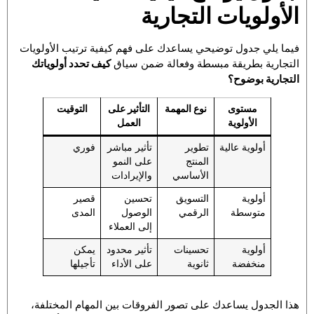
الأولويات التجارية
فيما يلي جدول توضيحي يساعدك على فهم كيفية ترتيب الأولويات
التجارية بطريقة مبسطة وفعالة ضمن سياق
كيف تحدد أولوياتك
التجارية بوضوح؟
مستوى
نوع المهمة
التأثير على
التوقيت
الأولوية
العمل
أولوية عالية
تطوير
تأثير مباشر
فوري
المنتج
على النمو
الأساسي
والإيرادات
أولوية
التسويق
تحسين
قصير
متوسطة
الرقمي
الوصول
المدى
إلى العملاء
أولوية
تحسينات
تأثير محدود
يمكن
منخفضة
ثانوية
على الأداء
تأجيلها
هذا الجدول يساعدك على تصور الفروقات بين المهام المختلفة،