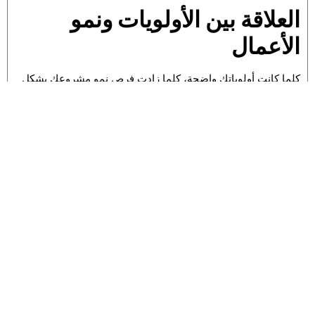
العلاقة بين الأولويات ونمو
الأعمال
كلما كانت أولوياتك واضحة، كلما زادت فرص نمو مشروعك بشكل
أسرع وأكثر استقرارًا. لأنك ستكون قادرًا على توجيه مواردك نحو
الأنشطة التي تحقق أكبر قيمة. وهذا يعني أن فهم
كيف تحدد
أولوياتك التجارية بوضوح؟
ليس فقط مهارة تنظيمية، بل هو عنصر
أساسي في استراتيجية النمو.
النمو الحقيقي لا يأتي من العمل العشوائي، بل من التركيز العميق
على ما يهم فعلاً. وهذا ما يجعل تحديد الأولويات مهارة لا غنى عنها
لأي صاحب مشروع.
دليل تطبيقي مبسط لإدارة
الأولويات
يمكنك الرجوع إلى هذا القسم كجزء من “دليل إدارة الأعمال” الذي
يساعدك على تطبيق المفاهيم السابقة بشكل عملي داخل