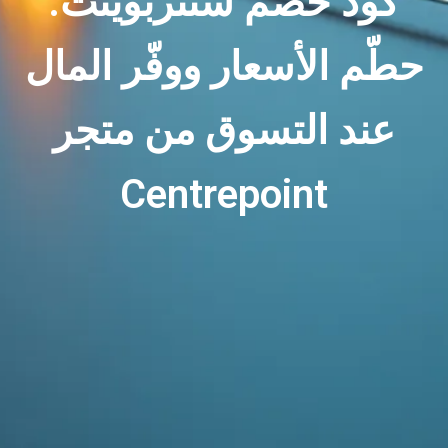
كود خصم سنتربوينت:
حطّم الأسعار ووفّر المال
عند التسوق من متجر
Centrepoint