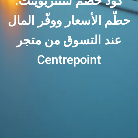
كود خصم سنتربوينت:
حطّم الأسعار ووفّر المال
عند التسوق من متجر
Centrepoint