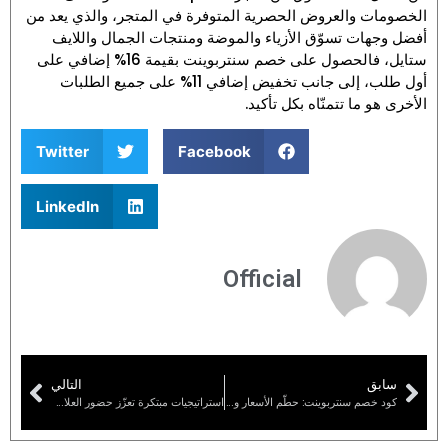
الخصومات والعروض الحصرية المتوفرة في المتجر، والذي يعد من
أفضل وجهات تسوّق الأزياء والموضة ومنتجات الجمال واللايف
ستايل، فالحصول على خصم سنتربوينت بقيمة 16% إضافي على
أول طلب، إلى جانب تخفيض إضافي 11% على جميع الطلبات
الأخرى هو ما تتمنّاه بكل تأكيد.
Twitter
Facebook
LinkedIn
Official
سابق
التالي
كود خصم سنتربوينت: حطّم الأسعار ووفّر المال عند التسوق من متجر Centrepoint
استراتيجيات مبتكرة تعزّز حضور العلامات التجارية