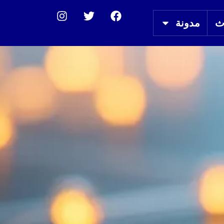
ث
مدونة