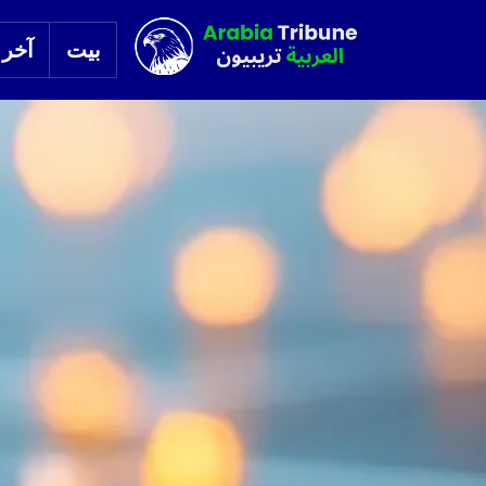
بيت
آخر ا