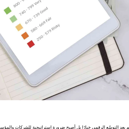
م يعد التوسّع الرقمي خيارًا بل أصبح ضرورة استراتيجية للشركات والمؤ