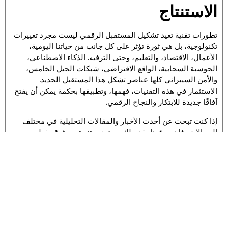
الاستنتاج
تطورات تقنية تعيد تشكيل المستقبل الرقمي ليست مجرد تغييرات
تكنولوجية، بل هي ثورة تؤثر على كل جانب من حياتنا اليومية،
الأعمال، الاقتصاد، والتعليم، وحتى الترفيه. الذكاء الاصطناعي،
الحوسبة السحابية، الواقع الافتراضي، شبكات الجيل الخامس،
والأمن السيبراني كلها عناصر تشكل هذا المستقبل الجديد.
الاستثمار في هذه التقنيات، فهمها، وتطبيقها بحكمة يمكن أن يفتح
آفاقًا جديدة للابتكار والنجاح الرقمي.
إذا كنت تبحث عن أحدث الأخبار والمقالات التحليلية في مختلف
المجالات، فإن موقعنا يقدم لك محتوى متنوع وموثوق يغطي
السياسة، الاقتصاد، الثقافة، والتقنية. اكتشف كل ما هو جديد وابقَ
على اطلاع دائم عبر زيارة صفحتنا الرئيسية من هنا:
عربي تريبيون
الأسئلة الشائعة
ما هي أبرز التطورات التقنية التي
تعيد تشكيل المستقبل الرقمي؟