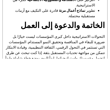
الاستراتيجية.
تطوير
نماذج أعمال مرنة
قادرة على التكيف مع أزمات
مستقبلية محتملة.
الخاتمة والدعوة إلى العمل
التحولات الاستراتيجية داخل كبرى المؤسسات ليست خيارًا بل
ضرورة للبقاء في المنافسة وتحقيق النمو المستدام. المؤسسات
التي تستثمر في التحول الرقمي، الثقافة التنظيمية، وقيادة الابتكار
تتمكن من مواجهة تحديات المستقبل بثقة. إذا كنت تبحث عن طرق
لتحويل مؤسستك واستراتيجياتها، ابدأ اليوم بوضع خطة شاملة وابدأ
بتطبيق التحولات خطوة بخطوة لضمان النجاح طويل المدى.
الأسئلة الشائعة (FAQ)
س: ما الفرق بين التحول الرقمي
والتحول الاستراتيجي؟
ج: التحول الرقمي يركز على دمج التكنولوجيا لتحسين العمليات،