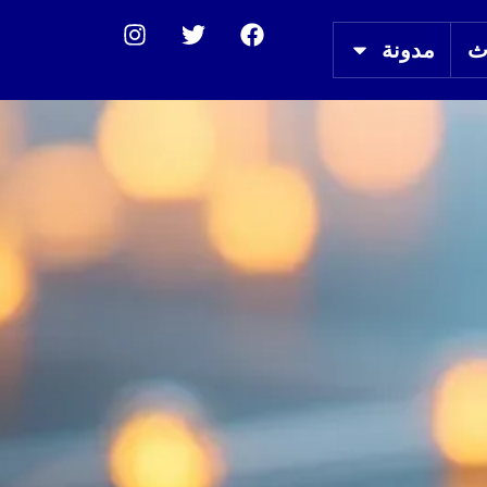
ث
مدونة