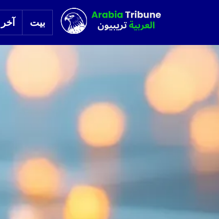
بيت
آخر ا