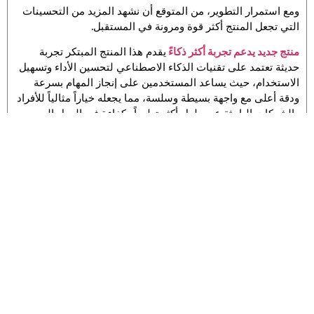
ومع استمرار التطوير، من المتوقع أن نشهد المزيد من التحسينات
التي تجعل المنتج أكثر قوة ومرونة في المستقبل.
منتج جديد يدعم تجربة أكثر ذكاءً
يقدم هذا المنتج المبتكر تجربة
حديثة تعتمد على تقنيات الذكاء الاصطناعي لتحسين الأداء وتسهيل
الاستخدام، حيث يساعد المستخدمين على إنجاز المهام بسرعة
ودقة أعلى مع واجهة بسيطة وسلسة، مما يجعله خياراً مثالياً للأفراد
والشركات الباحثة عن حلول أكثر تطوراً وكفاءة في العمل اليومي
والتفاعل الذكي مع البيانات والخدمات، كما يساهم في تحسين
الإنتاجية وتوفير الوقت من خلال حلول ذكية متكاملة تناسب مختلف
الاحتياجات.
الأسئلة الشائعة (FAQs)
ما هو الهدف من إعلان الشركة
تكشف عن نسخة أخف وأسرع من
منتجها؟
الهدف هو تحسين الأداء العام للمنتج وتقليل استهلاك الموارد مع