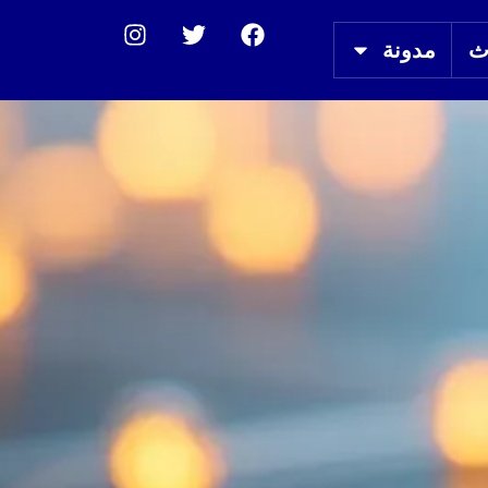
ث
مدونة