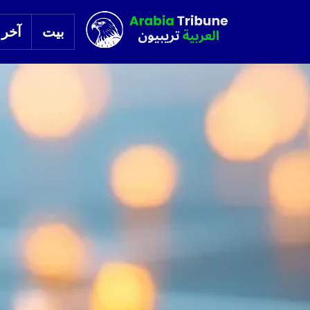
بيت
آخر ا