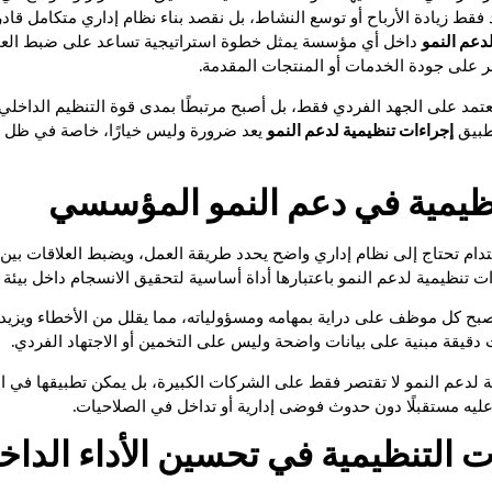
ط زيادة الأرباح أو توسع النشاط، بل نقصد بناء نظام إداري متكامل قادر
دعم النمو
داخل أي مؤسسة يمثل خطوة استراتيجية تساعد على ضبط العمليا
ر على جودة الخدمات أو المنتجات المقدمة.
يعتمد على الجهد الفردي فقط، بل أصبح مرتبطًا بمدى قوة التنظيم الداخل
تطبيق
إجراءات تنظيمية لدعم النمو
يعد ضرورة وليس خيارًا، خاصة في ظل الم
تنظيمية في دعم النمو المؤسسي
ام تحتاج إلى نظام إداري واضح يحدد طريقة العمل، ويضبط العلاقات بين 
ت تنظيمية لدعم النمو باعتبارها أداة أساسية لتحقيق الانسجام داخل بيئة 
صبح كل موظف على دراية بمهامه ومسؤولياته، مما يقلل من الأخطاء ويزيد 
ت دقيقة مبنية على بيانات واضحة وليس على التخمين أو الاجتهاد الفردي.
ة لدعم النمو لا تقتصر فقط على الشركات الكبيرة، بل يمكن تطبيقها في ا
يه مستقبلًا دون حدوث فوضى إدارية أو تداخل في الصلاحيات.
 التنظيمية في تحسين الأداء الداخ