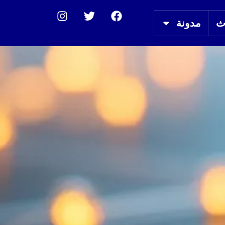
ث
مدونة