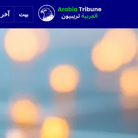
بيت
آخر ا