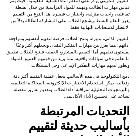
التقييم التكويني يركز على التعلم أثناء العملية التعليمية، حيث يتم
قياس مهارات الطالب وفهمه للمواد الدراسية من خلال أنشطة
تفاعلية، واجبات منزلية، واختبارات قصيرة. هذا النوع من التقييم
يعزز التعلم النشط ويشجع الطلاب على المشاركة الفعّالة بدلاً من
الانتظار للامتحانات النهائية فقط.
التقييم الذاتي، بدوره، يمنح الطلاب فرصة لتقييم أنفسهم ومراجعة
أدائهم، مما يعزز من مهارات التفكير النقدي ويجعلهم أكثر وعيًا
بمستوى تعلمهم. أما التقييم بالمشاريع العملية فيتيح للطلاب تطبيق
ما تعلموه في سياقات واقعية، مما يزيد من فهمهم العميق للمواد
ويطور لديهم مهارات التفكير الإبداعي وحل المشكلات.
دمج التكنولوجيا في هذه الأساليب يجعل عملية التقييم أكثر دقة
وفعالية. يمكن استخدام الاختبارات الإلكترونية، المحاكاة التعليمية،
والبرمجيات التحليلية لمراقبة أداء الطلاب وتقديم تقارير مفصلة
تساعد على تحسين الأداء الأكاديمي.
التحديات المرتبطة
بأساليب حديثة لتقييم