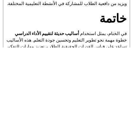
ويزيد من دافعية الطلاب للمشاركة في الأنشطة التعليمية المختلفة.
خاتمة
في الختام، يمثل استخدام
أساليب حديثة لتقييم الأداء الدراسي
خطوة مهمة نحو تطوير التعليم وتحسين جودة التعلم. هذه الأساليب
تساعد على قياس القدرات الحقيقية للطلاب، تعزيز مهارات التفكير
النقدي والإبداعي، وتحفيز المشاركة الفعالة في العملية التعليمية.
بدمج التكنولوجيا، يمكن للتقييم أن يصبح أداة قوية لمتابعة تقدم
الطلاب وتحسين استراتيجيات التدريس بشكل مستمر.
التعليم الحديث يحتاج إلى معلمين مجهزين بأدوات وأساليب مبتكرة
لتقييم الأداء، مما يضمن تحقيق نتائج تعليمية أفضل ويجهز الطلاب
لمواجهة تحديات المستقبل بثقة وكفاءة.
اكتشف أحدث
طرق التعلم الجديدة للطلاب
التي تسهّل فهم المواد
الدراسية وتطوير مهارات التفكير النقدي والإبداعي. تعرّف على
استراتيجيات مبتكرة تساعد الطلاب على تحقيق نجاح أكاديمي
مستدام وزيادة تحفيزهم للدراسة عبر هذا الرابط